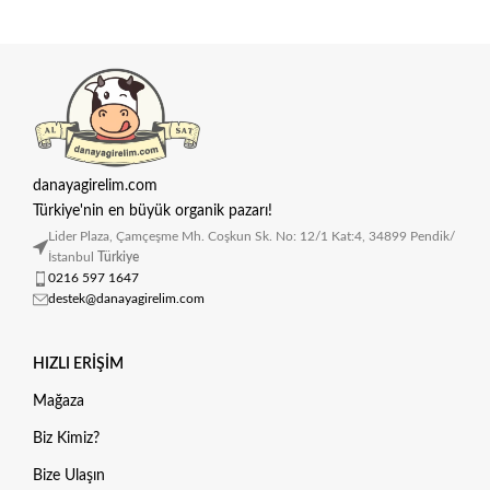
danayagirelim.com
Türkiye'nin en büyük organik pazarı!
Lider Plaza, Çamçeşme Mh. Coşkun Sk. No: 12/1 Kat:4, 34899 Pendik/
İstanbul
Türkiye
0216 597 1647
destek@danayagirelim.com
HIZLI ERIŞIM
Mağaza
Biz Kimiz?
Bize Ulaşın