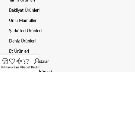
Tarım Ürünleri
Bakliyat Ürünleri
Unlu Mamüller
Şarküteri Ürünleri
Deniz Ürünleri
Et Ürünleri
Dondurulmuş Gıdalar
Vitrin
Favoriler
İlan Ver
Sepetim
Profilim
Hayvan Bakım Ürünleri
Mama / Yem
Gübre
Aksesuarlar
HUKUKI BILGILER
Gizlilik Politikası