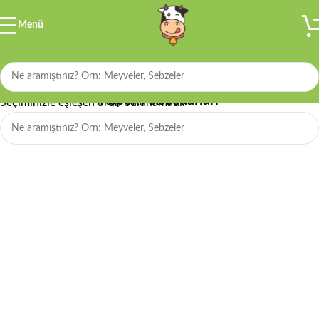
Menü
Filtre
Köpek Aksesuarları
Seçiminizle eşleşen ürün bulunamadı.