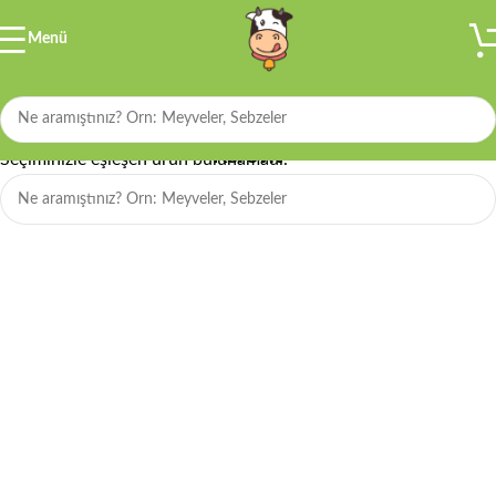
Menü
Filtre
Kerevit
Seçiminizle eşleşen ürün bulunamadı.