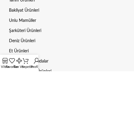
Tarım Ürünleri
Bakliyat Ürünleri
Unlu Mamüller
Şarküteri Ürünleri
Deniz Ürünleri
Et Ürünleri
Dondurulmuş Gıdalar
Vitrin
Favoriler
İlan Ver
Sepetim
Profilim
Hayvan Bakım Ürünleri
Mama / Yem
Gübre
Aksesuarlar
HUKUKI BILGILER
Gizlilik Politikası