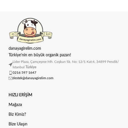
danayagirelim.com
Türkiye'nin en büyük organik pazarı!
Lider Plaza, Çamçeşme Mh. Coşkun Sk. No: 12/1 Kat:4, 34899 Pendik/
İstanbul
Türkiye
0216 597 1647
destek@danayagirelim.com
HIZLI ERIŞIM
Mağaza
Biz Kimiz?
Bize Ulaşın