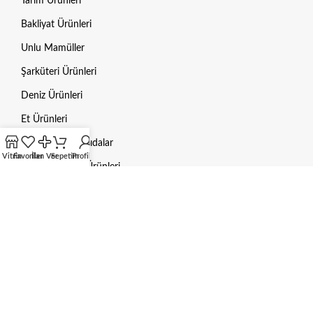
Tarım Ürünleri
Bakliyat Ürünleri
Unlu Mamüller
Şarküteri Ürünleri
Deniz Ürünleri
Et Ürünleri
Dondurulmuş Gıdalar
Vitrin
Favoriler
İlan Ver
Sepetim
Profilim
Hayvan Bakım Ürünleri
Mama / Yem
Gübre
Aksesuarlar
HUKUKI BILGILER
Gizlilik Politikası