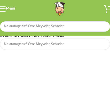
Menü
Filtre
Salam
Seçiminizle eşleşen ürün bulunamadı.