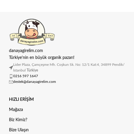
danayagirelim.com
Türkiye'nin en büyük organik pazarı!
Lider Plaza, Çamçeşme Mh. Coşkun Sk. No: 12/1 Kat:4, 34899 Pendik/
İstanbul
Türkiye
0216 597 1647
destek@danayagirelim.com
HIZLI ERIŞIM
Mağaza
Biz Kimiz?
Bize Ulaşın