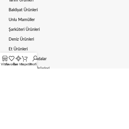
Tarım Ürünleri
Bakliyat Ürünleri
Unlu Mamüller
Şarküteri Ürünleri
Deniz Ürünleri
Et Ürünleri
Dondurulmuş Gıdalar
Vitrin
Favoriler
İlan Ver
Sepetim
Profilim
Hayvan Bakım Ürünleri
Mama / Yem
Gübre
Aksesuarlar
HUKUKI BILGILER
Gizlilik Politikası