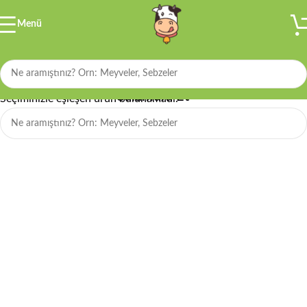
Menü
Filtre
Salamura Et
Seçiminizle eşleşen ürün bulunamadı.