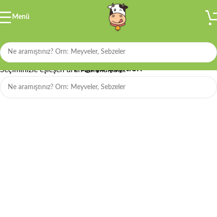
Menü
Filtre
Poğaça Çeşitleri
Seçiminizle eşleşen ürün bulunamadı.