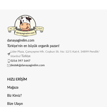
danayagirelim.com
Türkiye'nin en büyük organik pazarı!
Lider Plaza, Çamçeşme Mh. Coşkun Sk. No: 12/1 Kat:4, 34899 Pendik/
İstanbul
Türkiye
0216 597 1647
destek@danayagirelim.com
HIZLI ERIŞIM
Mağaza
Biz Kimiz?
Bize Ulaşın