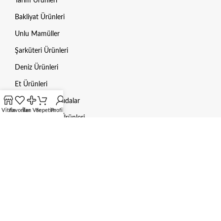
Tarım Ürünleri
Bakliyat Ürünleri
Unlu Mamüller
Şarküteri Ürünleri
Deniz Ürünleri
Et Ürünleri
Dondurulmuş Gıdalar
Vitrin
Favoriler
İlan Ver
Sepetim
Profilim
Hayvan Bakım Ürünleri
Mama / Yem
Gübre
Aksesuarlar
HUKUKI BILGILER
Gizlilik Politikası