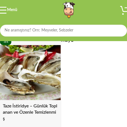
Menü
Filtre
İstiridye
-8%
Taze İstiridye – Günlük Topl
anan ve Özenle Temizlenmi
ş