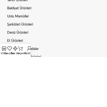
Tarım Ürünleri
Bakliyat Ürünleri
Unlu Mamüller
Şarküteri Ürünleri
Deniz Ürünleri
Et Ürünleri
Dondurulmuş Gıdalar
Vitrin
Favoriler
İlan Ver
Sepetim
Profilim
Hayvan Bakım Ürünleri
Mama / Yem
Gübre
Aksesuarlar
HUKUKI BILGILER
Gizlilik Politikası