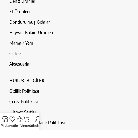
Deniz Ürünleri
Et Ürünleri
Dondurulmuş Gıdalar
Hayvan Bakım Ürünleri
Mama / Yem
Gübre
Aksesuarlar
HUKUKI BILGILER
Gizlilik Politikası
Çerez Politikası
Hizmet Şartları
Geri Ödeme ve İade Politikası
Vitrin
Favoriler
İlan Ver
Sepetim
Profilim
Kişisel Verileri Koruma Kanunu