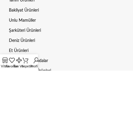
Tarım Ürünleri
Bakliyat Ürünleri
Unlu Mamüller
Şarküteri Ürünleri
Deniz Ürünleri
Et Ürünleri
Dondurulmuş Gıdalar
Vitrin
Favoriler
İlan Ver
Sepetim
Profilim
Hayvan Bakım Ürünleri
Mama / Yem
Gübre
Aksesuarlar
HUKUKI BILGILER
Gizlilik Politikası