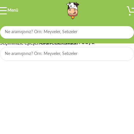
Menü
Filtre
Soda ve Maden Suyu
Seçiminizle eşleşen ürün bulunamadı.