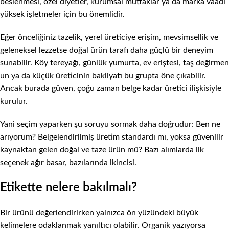
beslenmesi,
özel diyetler
, kurumsal mutfaklar ya da marka vaadi
yüksek işletmeler için bu önemlidir.
Eğer önceliğiniz tazelik, yerel üreticiye erişim, mevsimsellik ve
geleneksel lezzetse doğal ürün tarafı daha güçlü bir deneyim
sunabilir. Köy tereyağı,
günlük yumurta
, ev eriştesi, taş değirmen
un ya da küçük üreticinin bakliyatı bu grupta öne çıkabilir.
Ancak burada güven, çoğu zaman belge kadar üretici ilişkisiyle
kurulur.
Yani seçim yaparken şu soruyu sormak daha doğrudur: Ben ne
arıyorum? Belgelendirilmiş üretim standardı mı, yoksa güvenilir
kaynaktan gelen doğal ve taze ürün mü? Bazı alımlarda ilk
seçenek ağır basar, bazılarında ikincisi.
Etikette nelere bakılmalı?
Bir ürünü değerlendirirken yalnızca ön yüzündeki büyük
kelimelere odaklanmak yanıltıcı olabilir. Organik yazıyorsa