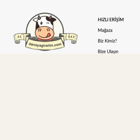
HIZLI ERIŞIM
Mağaza
Biz Kimiz?
Bize Ulaşın
danayagirelim.com
Yardımcı Olabiliriz?
Türkiye'nin en büyük organik pazarı!
Önemli Bilgiler
Lider Plaza, Çamçeşme Mh. Coşkun Sk.
Blog
No: 12/1 Kat:4, 34899 Pendik/İstanbul
Türkiye
0216 597 1647
destek@danayagirelim.com
Copyright © 2026
danayagirelim.com
Emr Digital
tarafından hazırlandı.