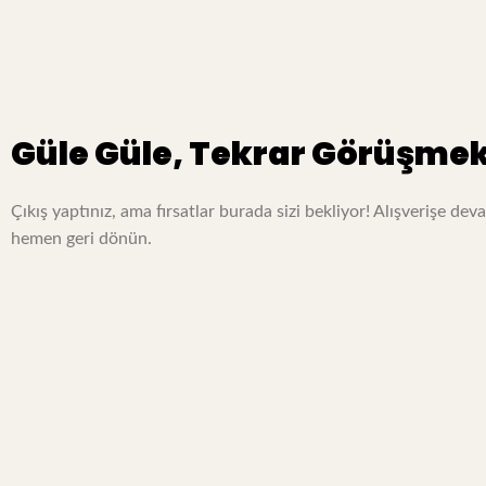
Güle Güle, Tekrar Görüşmek
Çıkış yaptınız, ama fırsatlar burada sizi bekliyor! Alışverişe d
hemen geri dönün.