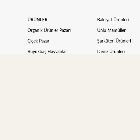
ÜRÜNLER
Bakliyat Ürünleri
Organik Ürünler Pazarı
Unlu Mamüller
Çiçek Pazarı
Şarküteri Ürünleri
Büyükbaş Hayvanlar
Deniz Ürünleri
Küçükbaş Hayvanlar
Et Ürünleri
Kümes Hayvanları
Dondurulmuş Gıdalar
Meyve
Hayvan Bakım Ürünler
Sebze
Mama / Yem
Kuruyemiş
Gübre
Tarım Ürünleri
Aksesuarlar