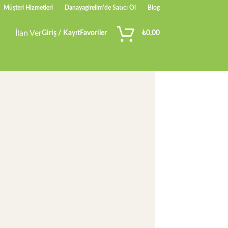
Müşteri Hizmetleri
Danayagirelim'de Satıcı Ol
Blog
İlan Ver
Giriş / Kayıt
Favoriler
₺
0,00