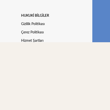
HUKUKI BILGILER
Gizlilik Politikası
Çerez Politikası
Hizmet Şartları
Geri Ödeme ve İade Politikası
Kişisel Verileri Koruma Kanunu
i