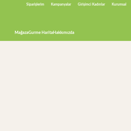
Siparişlerim
Kampanyalar
Girişimci Kadınlar
Kurumsal
Mağaza
Gurme Harita
Hakkımızda