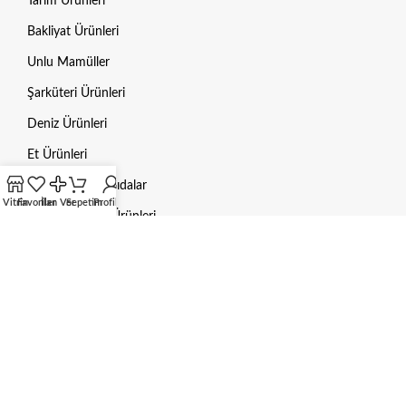
Tarım Ürünleri
Bakliyat Ürünleri
Unlu Mamüller
Şarküteri Ürünleri
Deniz Ürünleri
Et Ürünleri
Dondurulmuş Gıdalar
Vitrin
Favoriler
İlan Ver
Sepetim
Profilim
Hayvan Bakım Ürünleri
Mama / Yem
Gübre
Aksesuarlar
HUKUKI BILGILER
Gizlilik Politikası