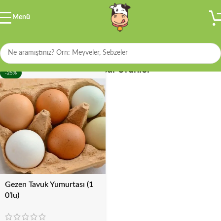
Menü
Filtre
Hayvansal Ürünler
-25%
Gezen Tavuk Yumurtası (1
0’lu)