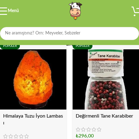
Menü
Filtre
Baharatlar
POPÜLER
POPÜLER
Himalaya Tuzu İyon Lambas
Değirmenli Tane Karabiber
ı
₺
296,00