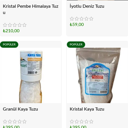
Kristal Pembe Himalaya Tuz
İyotlu Deniz Tuzu
u
₺
59,00
₺
210,00
POPÜLER
POPÜLER
Granül Kaya Tuzu
Kristal Kaya Tuzu
₺
395,00
₺
395,00