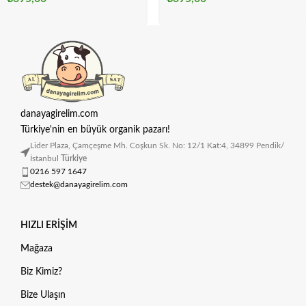
danayagirelim.com
Türkiye'nin en büyük organik pazarı!
Lider Plaza, Çamçeşme Mh. Coşkun Sk. No: 12/1 Kat:4, 34899 Pendik/
İstanbul
Türkiye
0216 597 1647
destek@danayagirelim.com
HIZLI ERIŞIM
Mağaza
Biz Kimiz?
Bize Ulaşın