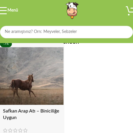
Menü
Filtre
Percheon
-7%
Safkan Arap Atı – Biniciliğe
Uygun