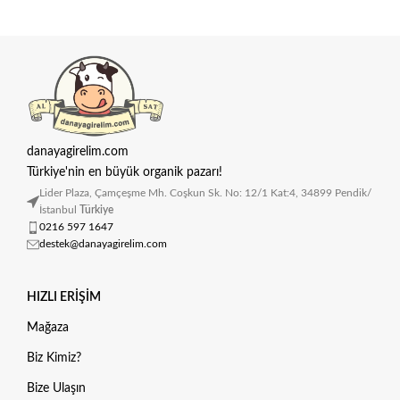
danayagirelim.com
Türkiye'nin en büyük organik pazarı!
Lider Plaza, Çamçeşme Mh. Coşkun Sk. No: 12/1 Kat:4, 34899 Pendik/
İstanbul
Türkiye
0216 597 1647
destek@danayagirelim.com
HIZLI ERIŞIM
Mağaza
Biz Kimiz?
Bize Ulaşın