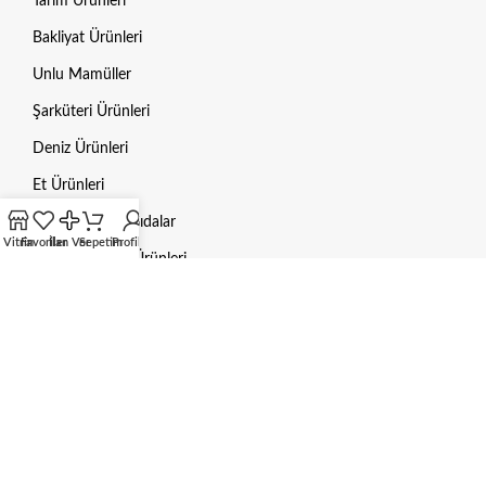
Tarım Ürünleri
Bakliyat Ürünleri
Unlu Mamüller
Şarküteri Ürünleri
Deniz Ürünleri
Et Ürünleri
Dondurulmuş Gıdalar
Vitrin
Favoriler
İlan Ver
Sepetim
Profilim
Hayvan Bakım Ürünleri
Mama / Yem
Gübre
Aksesuarlar
HUKUKI BILGILER
Gizlilik Politikası