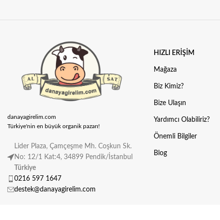
HIZLI ERIŞIM
Mağaza
Biz Kimiz?
Bize Ulaşın
danayagirelim.com
Yardımcı Olabiliriz?
Türkiye'nin en büyük organik pazarı!
Önemli Bilgiler
Lider Plaza, Çamçeşme Mh. Coşkun Sk.
Blog
No: 12/1 Kat:4, 34899 Pendik/İstanbul
Türkiye
0216 597 1647
destek@danayagirelim.com
Copyright © 2026
danayagirelim.com
Emr Digital
tarafından hazırlandı.