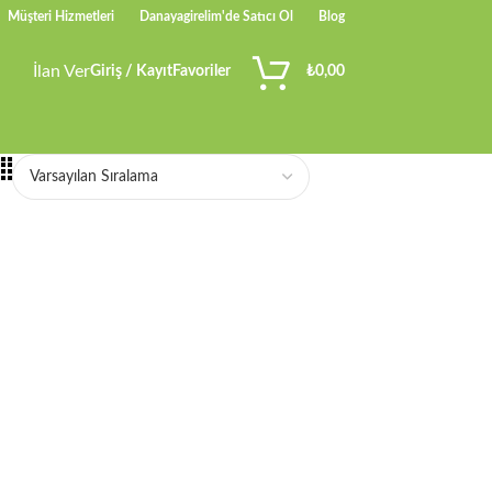
Müşteri Hizmetleri
Danayagirelim'de Satıcı Ol
Blog
İlan Ver
Giriş / Kayıt
Favoriler
₺
0,00