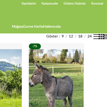
Siparişlerim
Kampanyalar
Girişimci Kadınlar
Kurumsal
Mağaza
Gurme Harita
Hakkımızda
Göster
9
12
18
24
-7%