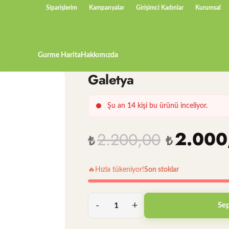
Siparişlerim
Kampanyalar
Girişimci Kadınlar
Kurumsal
Gurme Harita
Hakkımızda
Galetya
Şu an
14
kişi bu ürünü inceliyor.
2.000
2.200,00
₺
₺
🔥
Hızla tükeniyor!
Son stoklar
Sep