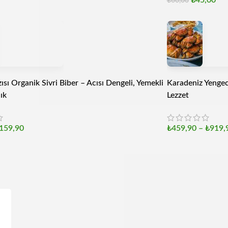
₺
45,00
₺
60,00
ısı Organik Sivri Biber – Acısı Dengeli, Yemekli
Karadeniz Yengec
lık
Lezzet
159,90
₺
459,90
–
₺
919,