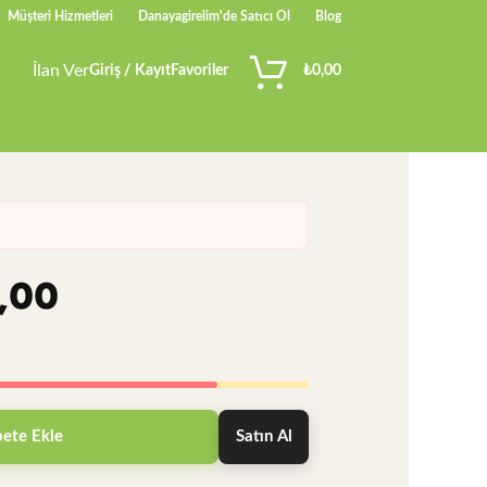
Müşteri Hizmetleri
Danayagirelim'de Satıcı Ol
Blog
İlan Ver
Giriş / Kayıt
Favoriler
₺
0,00
,00
ete Ekle
Satın Al