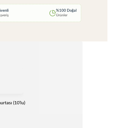
venli
%100 Doğal
ışveriş
Ürünler
rtası (10’lu)