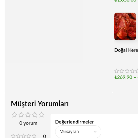
₺
1.050,00
Doğal Kere
₺
269,90
–
Müşteri Yorumları
Değerlendirmeler
0 yorum
0