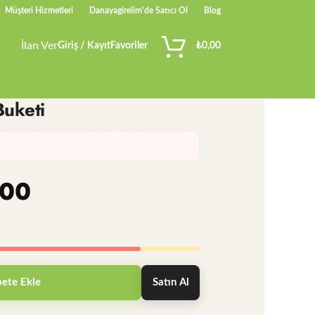
Müşteri Hizmetleri
Danayagirelim'de Satıcı Ol
Blog
İlan Ver
Giriş / Kayıt
Favoriler
₺
0,00
Buketi
,00
ete Ekle
Satın Al