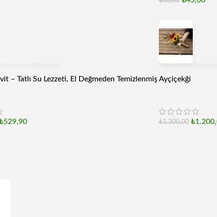
₺
45,00
₺
60,00
vit – Tatlı Su Lezzeti, El Değmeden Temizlenmiş
Ayçiçekği
₺
529,90
₺
1.200
₺
1.300,00