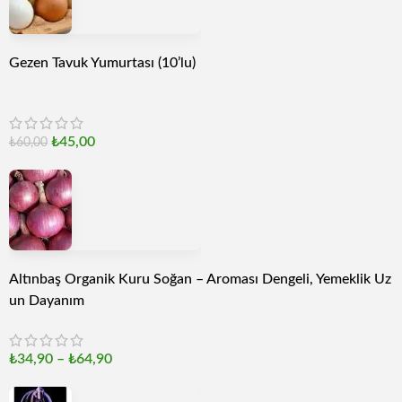
Gezen Tavuk Yumurtası (10’lu)
₺
45,00
₺
60,00
Altınbaş Organik Kuru Soğan – Aroması Dengeli, Yemeklik Uz
un Dayanım
₺
34,90
–
₺
64,90