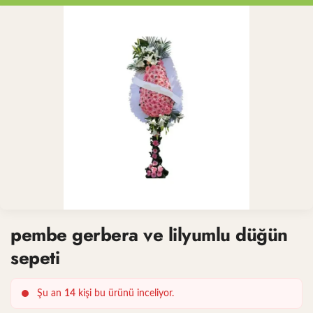
pembe gerbera ve lilyumlu düğün
sepeti
Şu an
14
kişi bu ürünü inceliyor.