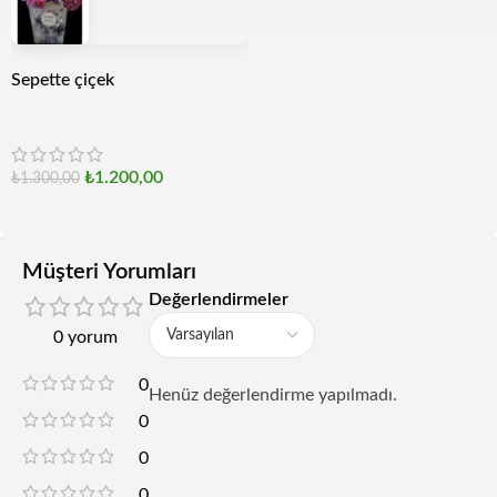
Sepette çiçek
₺
1.200,00
₺
1.300,00
Müşteri Yorumları
Değerlendirmeler
0 yorum
0
Henüz değerlendirme yapılmadı.
0
0
0