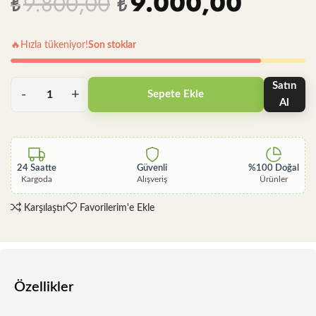
9.000,00
9.800,00
₺
₺
🔥
Hızla tükeniyor!
Son stoklar
Satın
Sepete Ekle
Al
24 Saatte
Güvenli
%100 Doğal
Kargoda
Alışveriş
Ürünler
Karşılaştır
Favorilerim'e Ekle
Özellikler