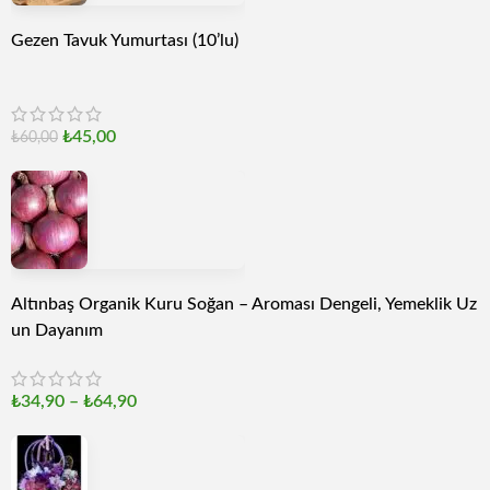
Gezen Tavuk Yumurtası (10’lu)
₺
45,00
₺
60,00
Altınbaş Organik Kuru Soğan – Aroması Dengeli, Yemeklik Uz
un Dayanım
₺
34,90
–
₺
64,90