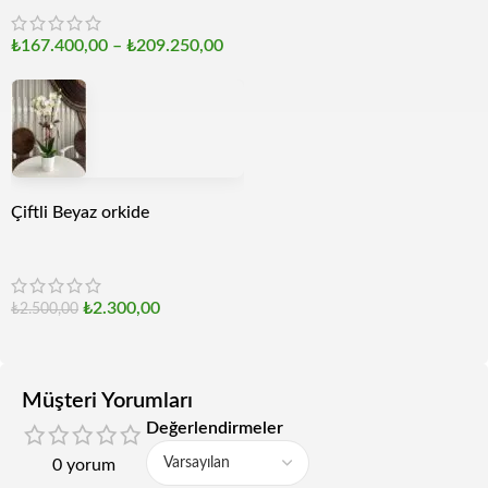
₺
167.400,00
–
₺
209.250,00
Çiftli Beyaz orkide
₺
2.300,00
₺
2.500,00
Müşteri Yorumları
Değerlendirmeler
0 yorum