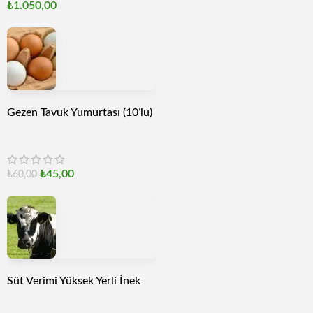
₺
1.050,00
Gezen Tavuk Yumurtası (10’lu)
₺
45,00
₺
60,00
Süt Verimi Yüksek Yerli İnek