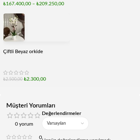
₺
167.400,00
–
₺
209.250,00
Çiftli Beyaz orkide
₺
2.300,00
₺
2.500,00
Müşteri Yorumları
Değerlendirmeler
0 yorum
0