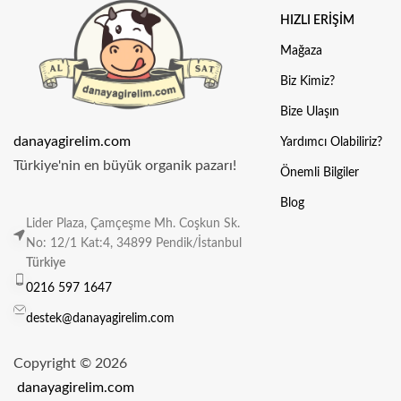
HIZLI ERIŞIM
Mağaza
Biz Kimiz?
Bize Ulaşın
danayagirelim.com
Yardımcı Olabiliriz?
Türkiye'nin en büyük organik pazarı!
Önemli Bilgiler
Blog
Lider Plaza, Çamçeşme Mh. Coşkun Sk.
No: 12/1 Kat:4, 34899 Pendik/İstanbul
Türkiye
0216 597 1647
destek@danayagirelim.com
Copyright © 2026
danayagirelim.com