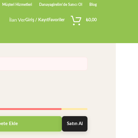
Müşteri Hizmetleri
Danayagirelim'de Satıcı Ol
Blog
İlan Ver
Giriş / Kayıt
Favoriler
₺
0,00
ete Ekle
Satın Al