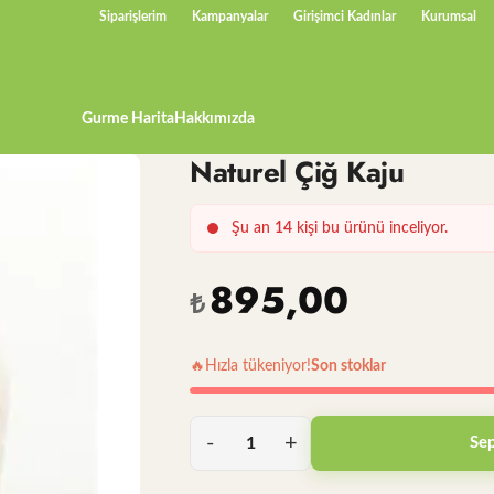
Siparişlerim
Kampanyalar
Girişimci Kadınlar
Kurumsal
Gurme Harita
Hakkımızda
Naturel Çiğ Kaju
Şu an
14
kişi bu ürünü inceliyor.
895,00
₺
🔥
Hızla tükeniyor!
Son stoklar
Sep