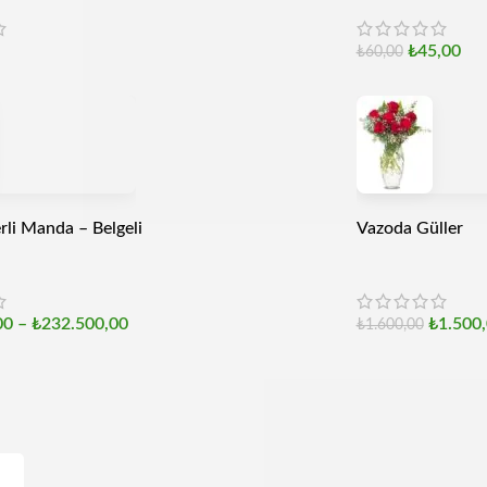
₺
45,00
₺
60,00
rli Manda – Belgeli
Vazoda Güller
00
–
₺
232.500,00
₺
1.500
₺
1.600,00