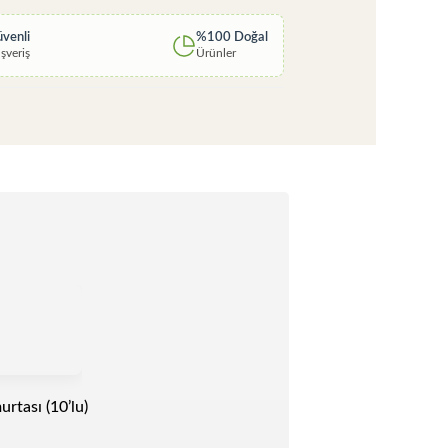
venli
%100 Doğal
ışveriş
Ürünler
rtası (10’lu)