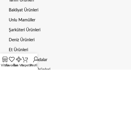
Tarım Ürünleri
Bakliyat Ürünleri
Unlu Mamüller
Şarküteri Ürünleri
Deniz Ürünleri
Et Ürünleri
Dondurulmuş Gıdalar
Vitrin
Favoriler
İlan Ver
Sepetim
Profilim
Hayvan Bakım Ürünleri
Mama / Yem
Gübre
Aksesuarlar
HUKUKI BILGILER
Gizlilik Politikası