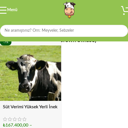
Menü
Filtre
Montofon (Brown Swisse)
-7%
Süt Verimi Yüksek Yerli İnek
₺
167.400,00
–